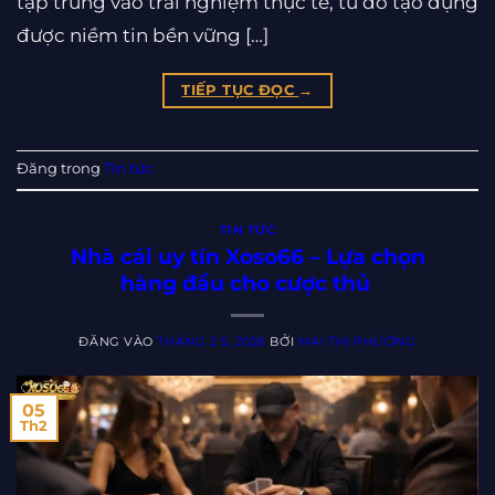
tập trung vào trải nghiệm thực tế, từ đó tạo dựng
được niềm tin bền vững […]
TIẾP TỤC ĐỌC
→
Đăng trong
Tin tức
TIN TỨC
Nhà cái uy tín Xoso66 – Lựa chọn
hàng đầu cho cược thủ
ĐĂNG VÀO
THÁNG 2 5, 2026
BỞI
MAI THỊ PHƯƠNG
05
Th2