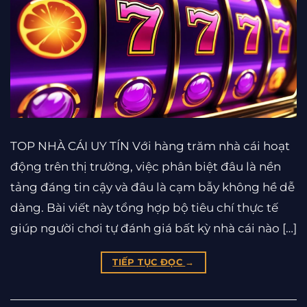
TOP NHÀ CÁI UY TÍN Với hàng trăm nhà cái hoạt
động trên thị trường, việc phân biệt đâu là nền
tảng đáng tin cậy và đâu là cạm bẫy không hề dễ
dàng. Bài viết này tổng hợp bộ tiêu chí thực tế
giúp người chơi tự đánh giá bất kỳ nhà cái nào […]
TIẾP TỤC ĐỌC
→