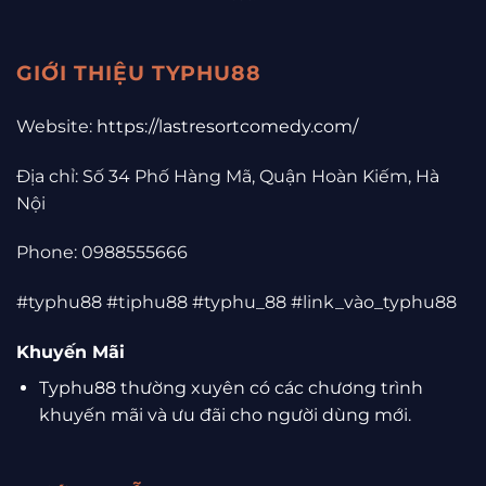
GIỚI THIỆU TYPHU88
Website:
https://lastresortcomedy.com/
Địa chỉ: Số 34 Phố Hàng Mã, Quận Hoàn Kiếm, Hà
Nội
Phone: 0988555666
#typhu88 #tiphu88 #typhu_88 #link_vào_typhu88
Khuyến Mãi
Typhu88 thường xuyên có các chương trình
khuyến mãi và ưu đãi cho người dùng mới.