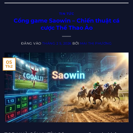
TIN TỨC
Cổng game Saowin – Chiến thuật cá
cược Thể Thao Ảo
ĐĂNG VÀO
THÁNG 2 5, 2026
BỞI
MAI THỊ PHƯƠNG
05
Th2