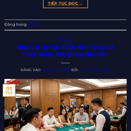
TIẾP TỤC ĐỌC
→
Đăng trong
Tin tức
TIN TỨC
Nhà Cái Uy Tín SV66 Nền Tảng Cá
Cược Được Xây Dựng Bài Bản
ĐĂNG VÀO
THÁNG 2 3, 2026
BỞI
MAI THỊ PHƯƠNG
03
Th2