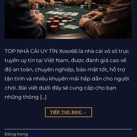
TOP NHÀ CÁI UY TÍN Xoso66 là nhà cái xổ số trực
tuyến uy tín tại Việt Nam, được đánh giá cao về
độ an toàn, chuyên nghiệp, bảo mật tốt, hỗ trợ
tận tình và nhiều khuyến mãi hấp dẫn cho người
chơi. Bài viết dưới đây sẽ cung cấp cho bạn
những thông […]
TIẾP TỤC ĐỌC
→
Đăng trong
Tin tức