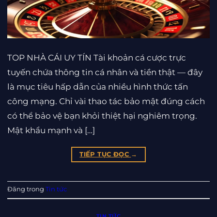
TOP NHÀ CÁI UY TÍN Tài khoản cá cược trực
tuyến chứa thông tin cá nhân và tiền thật — đây
là mục tiêu hấp dẫn của nhiều hình thức tấn
công mạng. Chỉ vài thao tác bảo mật đúng cách
có thể bảo vệ bạn khỏi thiệt hại nghiêm trọng.
Mật khẩu mạnh và […]
TIẾP TỤC ĐỌC
→
Đăng trong
Tin tức
TIN TỨC