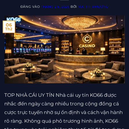
ĐĂNG VÀO
THÁNG 2 6, 2026
BỞI
MAI THỊ PHƯƠNG
06
Th2
TOP NHÀ CÁI UY TÍN Nhà cái uy tín KO66 được
nhắc đến ngày càng nhiều trong cộng đồng cá
cược trực tuyến nhờ sự ổn định và cách vận hành
rõ ràng. Không quá phô trương hình ảnh, KO66