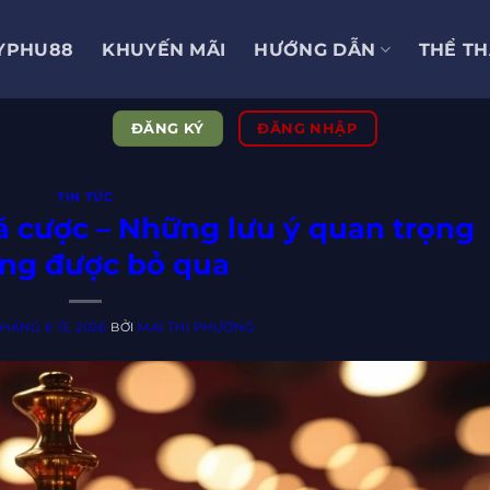
YPHU88
KHUYẾN MÃI
HƯỚNG DẪN
THỂ T
ĐĂNG KÝ
ĐĂNG NHẬP
TIN TỨC
á cược – Những lưu ý quan trọng
ng được bỏ qua
HÁNG 6 13, 2026
BỞI
MAI THỊ PHƯƠNG