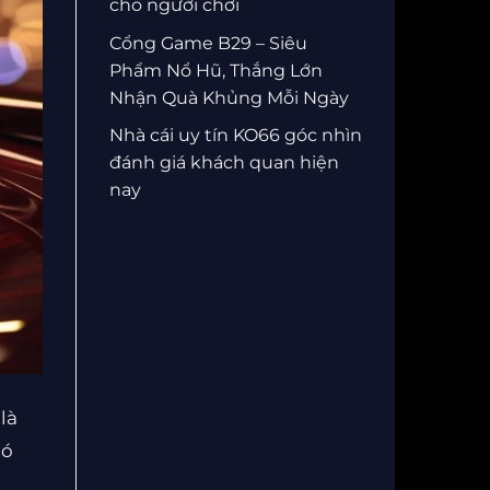
cho người chơi
Cổng Game B29 – Siêu
Phẩm Nổ Hũ, Thắng Lớn
Nhận Quà Khủng Mỗi Ngày
Nhà cái uy tín KO66 góc nhìn
đánh giá khách quan hiện
nay
là
có