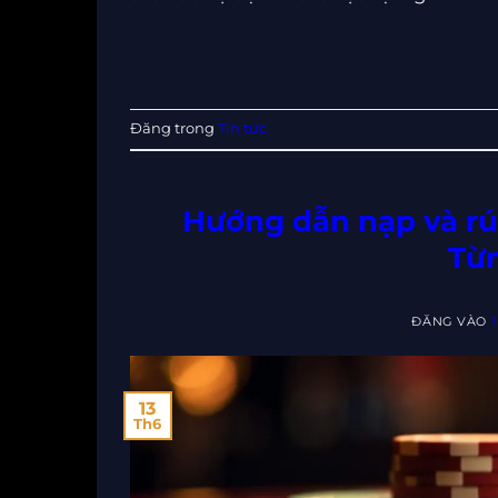
Đăng trong
Tin tức
Hướng dẫn nạp và rút 
Từn
ĐĂNG VÀO
T
13
Th6