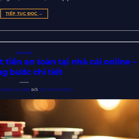
TIẾP TỤC ĐỌC
→
TIN TỨC
tiền an toàn tại nhà cái online –
g bước chi tiết
HÁNG 6 13, 2026
BỞI
MAI THỊ PHƯƠNG