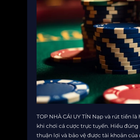
TOP NHÀ CÁI UY TÍN Nạp và rút tiền là 
khi chơi cá cược trực tuyến. Hiểu đúng
thuận lợi và bảo vệ được tài khoản của 