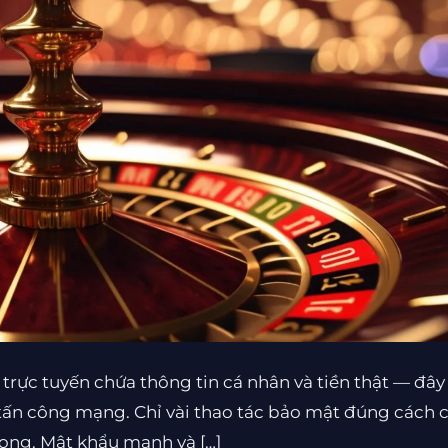
rực tuyến chứa thông tin cá nhân và tiền thật — đây 
tấn công mạng. Chỉ vài thao tác bảo mật đúng cách 
rọng. Mật khẩu mạnh và […]