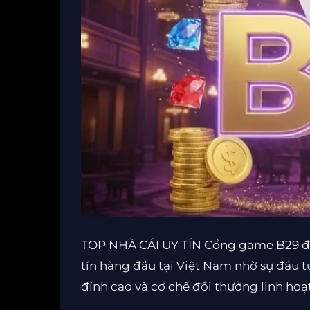
TOP NHÀ CÁI UY TÍN Cổng game B29 đang
tín hàng đầu tại Việt Nam nhờ sự đầu t
đỉnh cao và cơ chế đổi thưởng linh hoạt