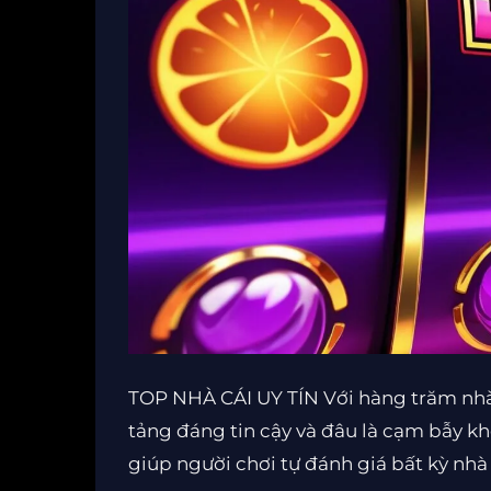
TOP NHÀ CÁI UY TÍN Với hàng trăm nhà c
tảng đáng tin cậy và đâu là cạm bẫy kh
giúp người chơi tự đánh giá bất kỳ nhà 