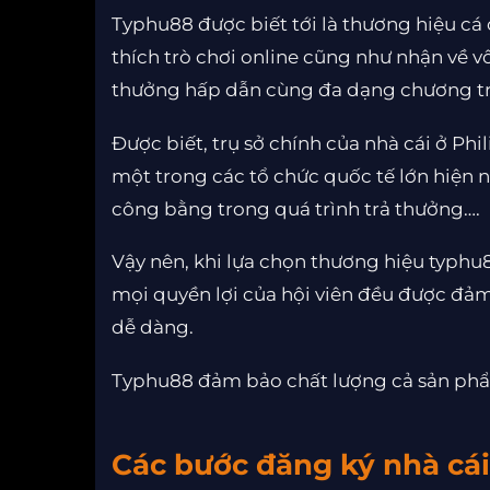
Typhu88 được biết tới là thương hiệu cá
thích trò chơi online cũng như nhận về v
thưởng hấp dẫn cùng đa dạng chương tr
Được biết, trụ sở chính của nhà cái ở P
một trong các tổ chức quốc tế lớn hiện n
công bằng trong quá trình trả thưởng….
Vậy nên, khi lựa chọn thương hiệu typhu8
mọi quyền lợi của hội viên đều được đả
dễ dàng.
Typhu88 đảm bảo chất lượng cả sản phẩ
Các bước đăng ký nhà cá