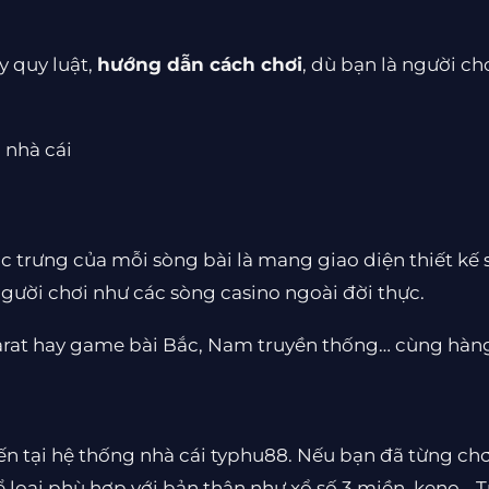
 quy luật,
hướng dẫn cách chơi
, dù bạn là người ch
 nhà cái
ặc trưng của mỗi sòng bài là mang giao diện thiết kế
gười chơi như các sòng casino ngoài đời thực.
arat hay game bài Bắc, Nam truyền thống… cùng hàng l
n tại hệ thống nhà cái typhu88. Nếu bạn đã từng chơi 
ể loại phù hợp với bản thân như xổ số 3 miền, keno