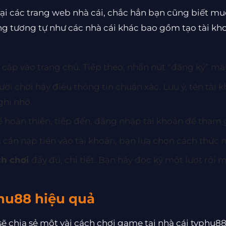
ại các trang web nhà cái, chắc hẳn bạn cũng biết mu
ng tương tự như các nhà cái khác bao gồm tạo tài kh
 cập vào trang chủ. Tiếp theo, nhấn nút “đăng ký” mà
ười chơi hãy điều thông tin chuẩn xác. Lưu ý, tên tài
ghi nhớ.
 hoàn thiện, tiếp đến, đăng nhập tài khoản để tham 
 cần nạp tiền vào tài khoản, bạn lựa chọn cách thức 
ch chơi
đầy đủ, chi tiết. Bạn hãy đọc kỹ một lượt rồi 
hu88 hiệu quả
 sẽ chia sẻ một vài cách chơi game tại nhà cái typhu