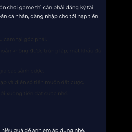
ốn chơi game thì cần phải đăng ký tài
oản cá nhân, đăng nhập cho tới nạp tiền
u cam tại góc phải.
 khoản không được trùng lặp, mật khẩu đủ
gia các sảnh cược.
nạp và điền số tiền muốn đặt cược.
mới xuống tiền đặt cược nhé.
88 hiệu quả để anh em áp dụng nhé.