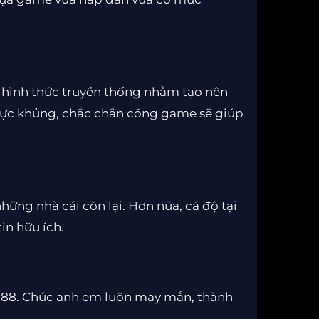
o hình thức truyền thống nhằm tạo nên
 cực khủng, chắc chắn cổng game sẽ giúp
ng nhà cái còn lại. Hơn nữa, cá độ tại
in hữu ích.
88. Chúc anh em luôn may mắn, thành