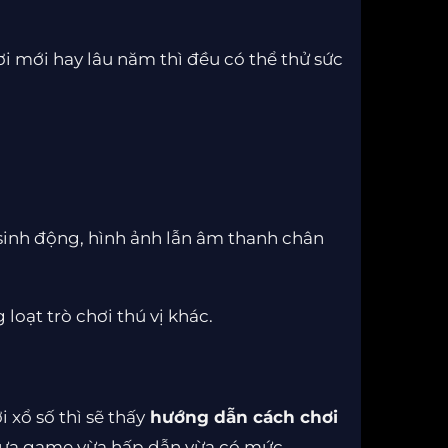
ơi mới hay lâu năm thì đều có thể thử sức
 sinh động, hình ảnh lẫn âm thanh chân
oạt trò chơi thú vị khác.
xổ số thì sẽ thấy
hướng dẫn cách chơi
… Tựa game vừa hấp dẫn vừa có mức