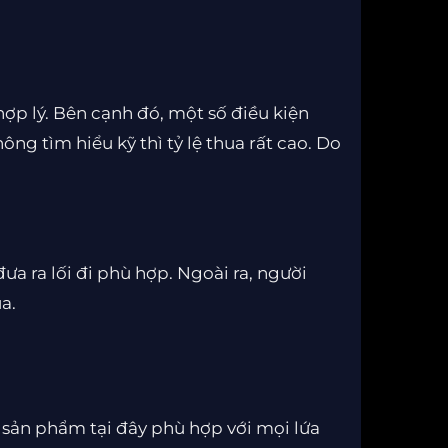
hợp lý. Bên cạnh đó, một số điều kiện
ng tìm hiểu kỹ thì tỷ lệ thua rất cao. Do
ưa ra lối đi phù hợp. Ngoài ra, người
a.
ác sản phẩm tại đây phù hợp với mọi lứa