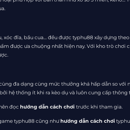
ua.
ỉu, xóc đĩa, bầu cua… đều được typhu88 xây dựng the
hẩm được ưa chuộng nhất hiện nay. Với kho trò chơi
ược.
cùng đa dạng cùng mức thưởng khá hấp dẫn so với nhữ
i hệ thống ít khi ra kèo dụ và luôn cung cấp thông t
 nên đọc
hướng dẫn cách chơi
trước khi tham gia.
ng game typhu88 cũng như
hướng dẫn cách chơi
typhu