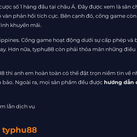
 cược số 1 hàng đầu tại châu Á. Đây được xem là sân 
ô vàn phản hồi tích cực. Bên cạnh đó, cổng game còn 
ình khuyến mãi.
hilippines. Cổng game hoạt động dưới sự cấp phép và 
ay. Hơn nữa, typhu88 còn phải thỏa mãn những điều kiệ
8 thì anh em hoàn toàn có thể đặt trọn niềm tin về n
m bảo. Ngoài ra, mọi sản phẩm đều được
hướng dẫn 
m lẫn dịch vụ
i typhu88