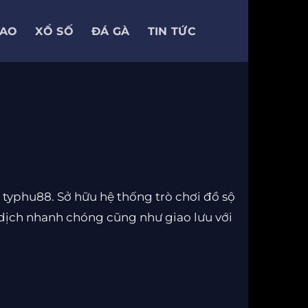
HAO
XỔ SỐ
ĐÁ GÀ
TIN TỨC
typhu88. Sở hữu hệ thống trò chơi đồ sộ
 dịch nhanh chóng cũng như giao lưu với