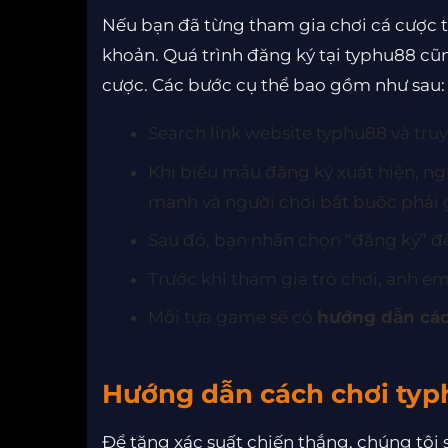
Nếu bạn đã từng tham gia chơi cá cược t
khoản. Quá trình đăng ký tại typhu88 cũ
cược. Các bước cụ thể bao gồm như sau:
Search link website typhu88 và truy
Khi biểu mẫu đăng ký xuất hiện, ng
mạnh và người chơi bắt buộc phải 
Sau đó, bạn nhấn chọn “đăng ký” để
Trước khi tham gia trò chơi, anh em
Mỗi tựa game sẽ có
hướng dẫn cá
Hướng dẫn cách chơi typ
Để tăng xác suất chiến thắng, chúng tôi