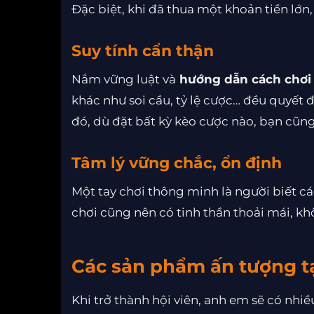
Đặc biệt, khi đã thua một khoản tiền lớn
Suy tính cẩn thận
Nắm vững luật và
hướng dẫn cách chơi
khác như soi cầu, tỷ lệ cược… đều quyết 
đó, dù đặt bất kỳ kèo cược nào, bạn cũn
Tâm lý vững chắc, ổn định
Một tay chơi thông minh là người biết cá
chơi cũng nên có tinh thần thoải mái, kh
Các sản phẩm ấn tượng tạ
Khi trở thành hội viên, anh em sẽ có nhiề