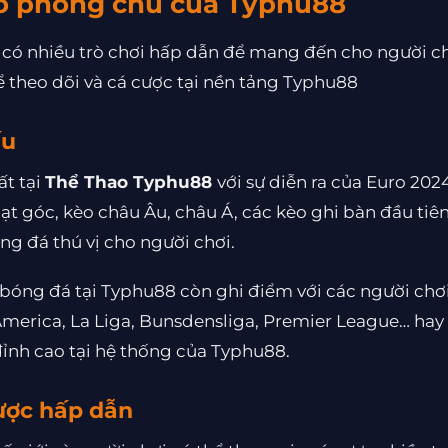
ao phong chú của Typhu88
 có nhiều trò chơi hấp dẫn để mang đến cho người chơ
ể theo dõi và cá cược tại nền tảng Typhu88
ấu
ất tại
Thể Thao Typhu88
với sự diễn ra của Euro 20
ạt góc, kèo châu Âu, châu Á, các kèo ghi bàn đầu tiên
ng đá thú vị cho người chơi.
 bóng đá tại Typhu88 còn ghi điểm với các người chơi
erica, La Liga, Bunsdensliga, Premier League… hay c
đỉnh cao tại hệ thống của Typhu88.
cược hấp dẫn