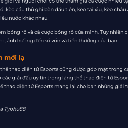
ế giới và người chơi có thể tham gia cá cược nhiều t
, kèo cầu thủ ghi bàn đầu tiên, kèo tài xỉu, kèo châu
hiều nước khác nhau.
 bóng rổ và cá cược bóng rổ của mình. Tuy nhiên cá
kèo, ảnh hưởng đến số vốn và tiền thưởng của bạn
n mới lạ
 thể thao điện tử Esports cũng được góp mặt trong 
 các giải đấu uy tín trong làng thể thao điện tử Espo
ể thao điện tử Esports mang lại cho bạn những giải t
ủa Typhu88