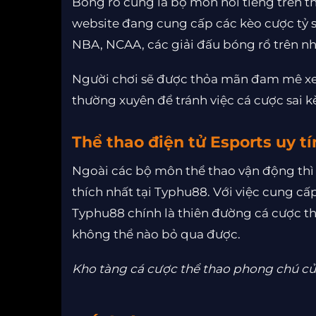
Bóng rổ cũng là bộ môn nổi tiếng trên th
website đang cung cấp các kèo cược tỷ số
NBA, NCAA, các giải đấu bóng rổ trên n
Người chơi sẽ được thỏa mãn đam mê xem
thường xuyên để tránh việc cá cược sai 
Thể thao điện tử Esports uy tí
Ngoài các bộ môn thể thao vận động thì
thích nhất tại Typhu88. Với việc cung cấp
Typhu88 chính là thiên đường cá cược th
không thể nào bỏ qua được.
Kho tàng cá cược thể thao phong chú c