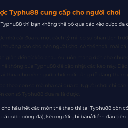
ược Typhu88 cung cấp cho người chơi
i Typhu88 thì bạn không thể bỏ qua các kèo cược đa 
ợc nhà cái đưa ra một cách tỷ mỉ, có sự phân tích trư
ổi thưởng cao cho nên người chơi có thể thoải mái cá
ơn giản đến từ kèo châu Âu luôn mang đến cho chúng
o hệ thống của Typhu88 để cập nhật các kèo này. Đặc
ng ai thua cho nên người chơi mới cũng dễ dàng tham
ược theo con số mà nhà cái đưa ra. Người chơi chỉ cầ
ơn con số Typhu88 đưa ra là được.
cho hầu hết các môn thể thao thì tại Typhu88 còn c
ới cá cược bóng đá), kèo người ghi bàn/điểm đầu tiên