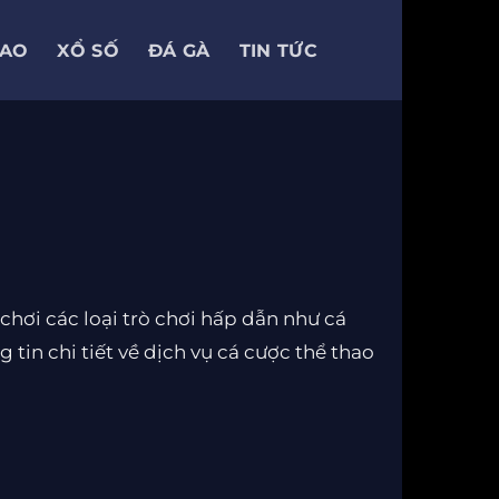
HAO
XỔ SỐ
ĐÁ GÀ
TIN TỨC
 chơi các loại trò chơi hấp dẫn như cá
 tin chi tiết về dịch vụ cá cược thể thao