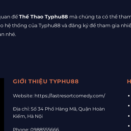
 quan đế
Thể Thao Typhu88
mà chúng ta có thể tham
o hệ thống của Typhu88 và đăng ký để tham gia nhiều
ạn nhé.
GIỚI THIỆU TYPHU88
Website:
https://lastresortcomedy.com/
Địa chỉ: Số 34 Phố Hàng Mã, Quận Hoàn
Kiếm, Hà Nội
Phone: 0988555666