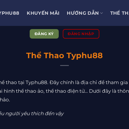
YPHU88
KHUYẾN MÃI
HƯỚNG DẪN
THỂ T
ĐĂNG KÝ
ĐĂNG NHẬP
Thể Thao Typhu88
thể thao tại Typhu88. Đây chính là địa chỉ để tham gia
 hình thể thao ảo, thể thao điện tử… Dưới đây là thông
hảo.
u người yêu thích đến vậy