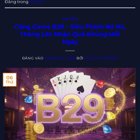
Đăng trong
Tin tức
TIN TỨC
Cổng Game B29 – Siêu Phẩm Nổ Hũ,
Thắng Lớn Nhận Quà Khủng Mỗi
Ngày
ĐĂNG VÀO
THÁNG 2 6, 2026
BỞI
MAI THỊ PHƯƠNG
06
Th2