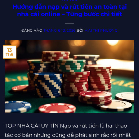
Hướng dẫn nạp và rút tiền an toàn tại
nhà cái online – Từng bước chi tiết
ĐĂNG VÀO
THÁNG 6 13, 2026
BỞI
MAI THỊ PHƯƠNG
13
Th6
TOP NHÀ CÁI UY TÍN Nạp và rút tiền là hai thao
tác cơ bản nhưng cũng dễ phát sinh rắc rối nhất