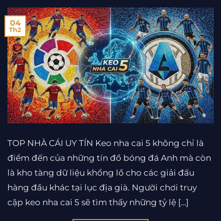
04
Th2
TOP NHÀ CÁI UY TÍN Keo nha cai 5 không chỉ là
điểm đến của những tín đồ bóng đá Anh mà còn
là kho tàng dữ liệu khổng lồ cho các giải đấu
hàng đầu khác tại lục địa già. Người chơi truy
cập keo nha cai 5 sẽ tìm thấy những tỷ lệ […]