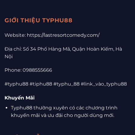
GIỚI THIỆU TYPHU88
Website:
https://lastresortcomedy.com/
Địa chỉ: Số 34 Phố Hàng Mã, Quận Hoàn Kiếm, Hà
Nội
Phone: 0988555666
#typhu88 #tiphu88 #typhu_88 #link_vào_typhu88
Khuyến Mãi
Typhu88 thường xuyên có các chương trình
khuyến mãi và ưu đãi cho người dùng mới.