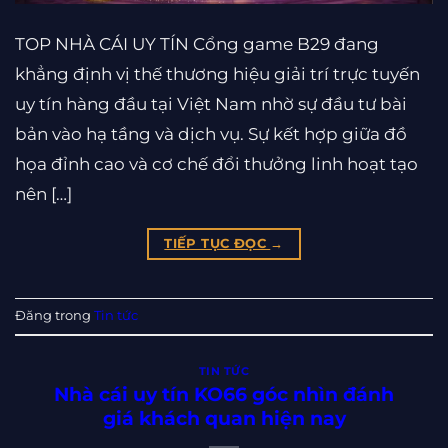
TOP NHÀ CÁI UY TÍN Cổng game B29 đang
khẳng định vị thế thương hiệu giải trí trực tuyến
uy tín hàng đầu tại Việt Nam nhờ sự đầu tư bài
bản vào hạ tầng và dịch vụ. Sự kết hợp giữa đồ
họa đỉnh cao và cơ chế đổi thưởng linh hoạt tạo
nên […]
TIẾP TỤC ĐỌC
→
Đăng trong
Tin tức
TIN TỨC
Nhà cái uy tín KO66 góc nhìn đánh
giá khách quan hiện nay