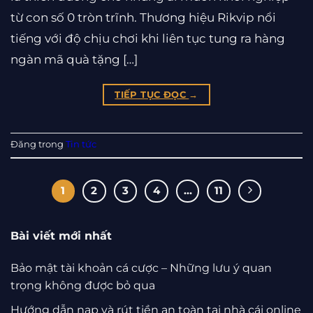
từ con số 0 tròn trĩnh. Thương hiệu Rikvip nổi
tiếng với độ chịu chơi khi liên tục tung ra hàng
ngàn mã quà tặng […]
TIẾP TỤC ĐỌC
→
Đăng trong
Tin tức
1
2
3
4
…
11
Bài viết mới nhất
Bảo mật tài khoản cá cược – Những lưu ý quan
trọng không được bỏ qua
Hướng dẫn nạp và rút tiền an toàn tại nhà cái online