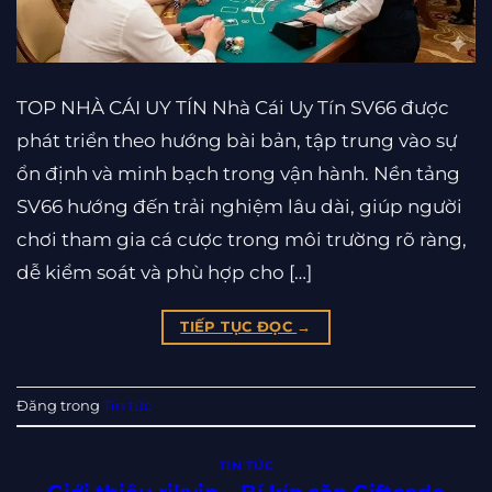
TOP NHÀ CÁI UY TÍN Nhà Cái Uy Tín SV66 được
phát triển theo hướng bài bản, tập trung vào sự
ổn định và minh bạch trong vận hành. Nền tảng
SV66 hướng đến trải nghiệm lâu dài, giúp người
chơi tham gia cá cược trong môi trường rõ ràng,
dễ kiểm soát và phù hợp cho […]
TIẾP TỤC ĐỌC
→
Đăng trong
Tin tức
TIN TỨC
Giới thiệu rikvip – Bí kíp săn Giftcode