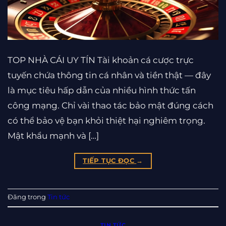
TOP NHÀ CÁI UY TÍN Tài khoản cá cược trực
tuyến chứa thông tin cá nhân và tiền thật — đây
là mục tiêu hấp dẫn của nhiều hình thức tấn
công mạng. Chỉ vài thao tác bảo mật đúng cách
có thể bảo vệ bạn khỏi thiệt hại nghiêm trọng.
Mật khẩu mạnh và […]
TIẾP TỤC ĐỌC
→
Đăng trong
Tin tức
TIN TỨC