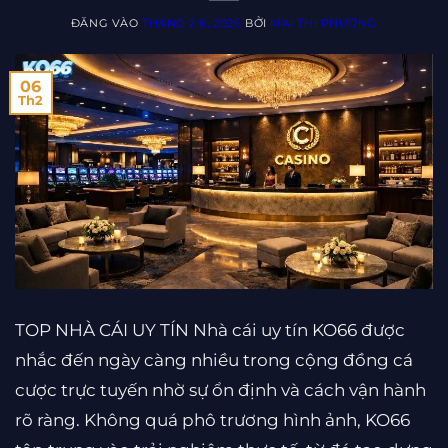
ĐĂNG VÀO
THÁNG 2 6, 2026
BỞI
MAI THỊ PHƯƠNG
06
Th2
TOP NHÀ CÁI UY TÍN Nhà cái uy tín KO66 được
nhắc đến ngày càng nhiều trong cộng đồng cá
cược trực tuyến nhờ sự ổn định và cách vận hành
rõ ràng. Không quá phô trương hình ảnh, KO66