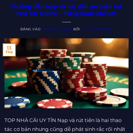
Hướng dẫn nạp và rút tiền an toàn tại
nhà cái online – Từng bước chi tiết
ĐĂNG VÀO
THÁNG 6 13, 2026
BỞI
MAI THỊ PHƯƠNG
13
Th6
TOP NHÀ CÁI UY TÍN Nạp và rút tiền là hai thao
tác cơ bản nhưng cũng dễ phát sinh rắc rối nhất