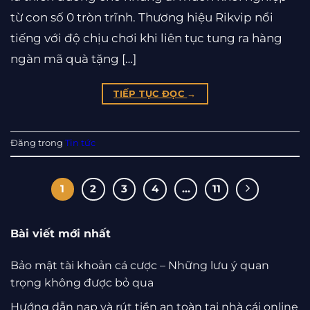
từ con số 0 tròn trĩnh. Thương hiệu Rikvip nổi
tiếng với độ chịu chơi khi liên tục tung ra hàng
ngàn mã quà tặng […]
TIẾP TỤC ĐỌC
→
Đăng trong
Tin tức
1
2
3
4
…
11
Bài viết mới nhất
Bảo mật tài khoản cá cược – Những lưu ý quan
trọng không được bỏ qua
Hướng dẫn nạp và rút tiền an toàn tại nhà cái online