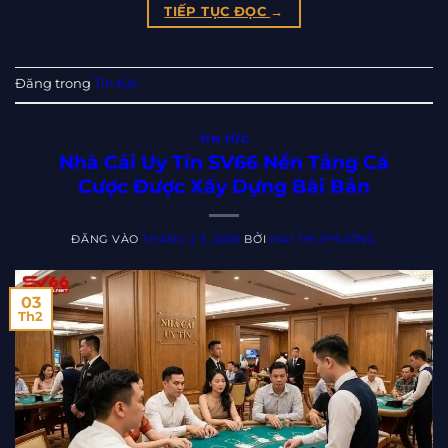
TIẾP TỤC ĐỌC
→
Đăng trong
Tin tức
TIN TỨC
Nhà Cái Uy Tín SV66 Nền Tảng Cá
Cược Được Xây Dựng Bài Bản
ĐĂNG VÀO
THÁNG 2 3, 2026
BỞI
MAI THỊ PHƯƠNG
03
Th2