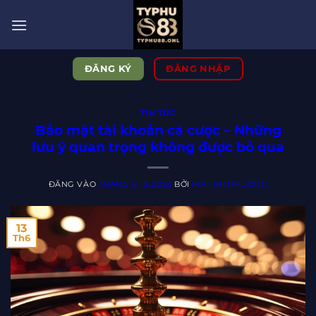
Bỏ
qua
nội
dung
ĐĂNG KÝ
ĐĂNG NHẬP
TIN TỨC
Bảo mật tài khoản cá cược – Những
lưu ý quan trọng không được bỏ qua
ĐĂNG VÀO
THÁNG 6 13, 2026
BỞI
MAI THỊ PHƯƠNG
13
Th6