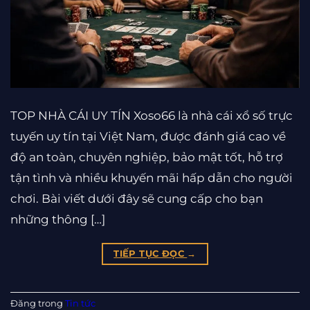
TOP NHÀ CÁI UY TÍN Xoso66 là nhà cái xổ số trực
tuyến uy tín tại Việt Nam, được đánh giá cao về
độ an toàn, chuyên nghiệp, bảo mật tốt, hỗ trợ
tận tình và nhiều khuyến mãi hấp dẫn cho người
chơi. Bài viết dưới đây sẽ cung cấp cho bạn
những thông […]
TIẾP TỤC ĐỌC
→
Đăng trong
Tin tức