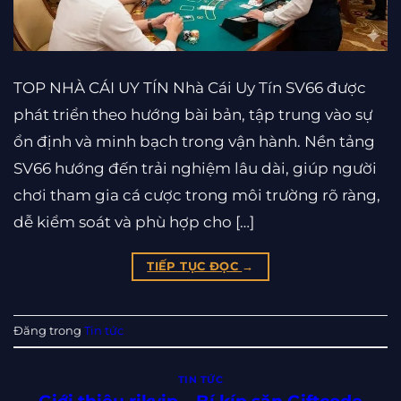
TOP NHÀ CÁI UY TÍN Nhà Cái Uy Tín SV66 được
phát triển theo hướng bài bản, tập trung vào sự
ổn định và minh bạch trong vận hành. Nền tảng
SV66 hướng đến trải nghiệm lâu dài, giúp người
chơi tham gia cá cược trong môi trường rõ ràng,
dễ kiểm soát và phù hợp cho […]
TIẾP TỤC ĐỌC
→
Đăng trong
Tin tức
TIN TỨC
Giới thiệu rikvip – Bí kíp săn Giftcode