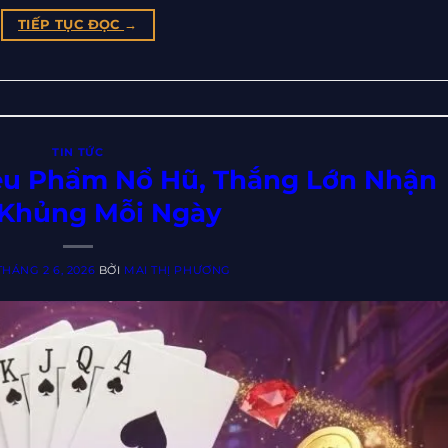
TIẾP TỤC ĐỌC
→
TIN TỨC
êu Phẩm Nổ Hũ, Thắng Lớn Nhận
Khủng Mỗi Ngày
THÁNG 2 6, 2026
BỞI
MAI THỊ PHƯƠNG