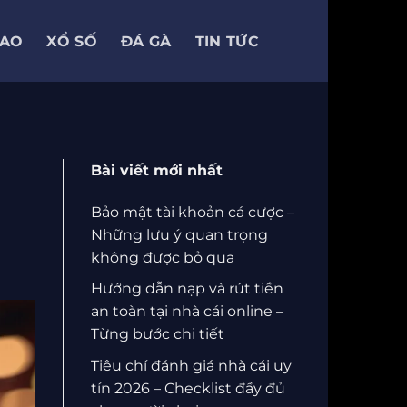
HAO
XỔ SỐ
ĐÁ GÀ
TIN TỨC
Bài viết mới nhất
Bảo mật tài khoản cá cược –
Những lưu ý quan trọng
không được bỏ qua
Hướng dẫn nạp và rút tiền
an toàn tại nhà cái online –
Từng bước chi tiết
Tiêu chí đánh giá nhà cái uy
tín 2026 – Checklist đầy đủ