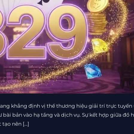
 khẳng định vị thế thương hiệu giải trí trực tuyến
ư bài bản vào hạ tầng và dịch vụ. Sự kết hợp giữa đồ 
 tạo nên […]