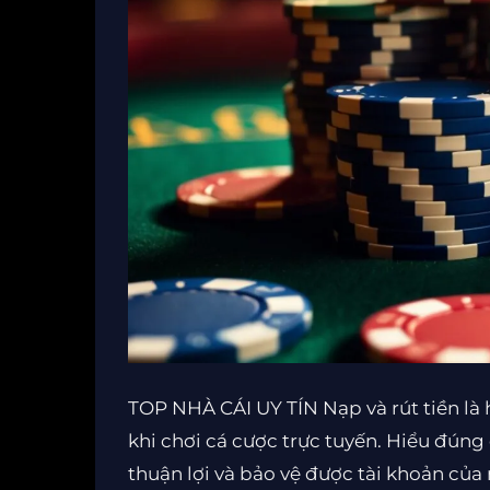
TOP NHÀ CÁI UY TÍN Nạp và rút tiền là 
khi chơi cá cược trực tuyến. Hiểu đúng
thuận lợi và bảo vệ được tài khoản của 