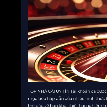
TOP NHÀ CÁI UY TÍN Tài khoản cá cược t
mục tiêu hấp dẫn của nhiều hình thức 
thể bảo vệ bạn khỏi thiệt hại nghiêm t