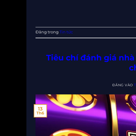
Đăng trong
Tin tức
Tiêu chí đánh giá nhà 
c
ĐĂNG VÀO
T
13
Th6