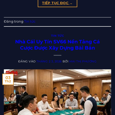
TIẾP TỤC ĐỌC
→
Đăng trong
Tin tức
TIN TỨC
Nhà Cái Uy Tín SV66 Nền Tảng Cá
Cược Được Xây Dựng Bài Bản
ĐĂNG VÀO
THÁNG 2 3, 2026
BỞI
MAI THỊ PHƯƠNG
03
Th2