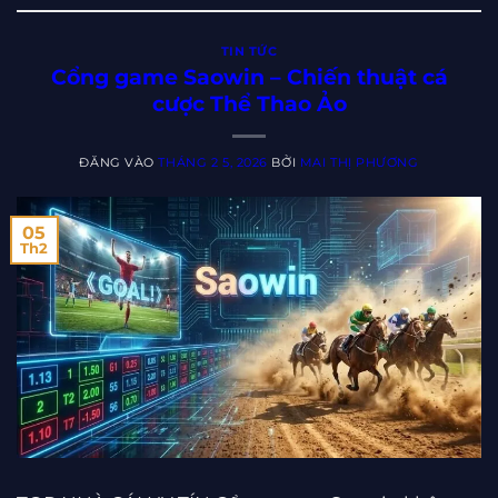
TIN TỨC
Cổng game Saowin – Chiến thuật cá
cược Thể Thao Ảo
ĐĂNG VÀO
THÁNG 2 5, 2026
BỞI
MAI THỊ PHƯƠNG
05
Th2