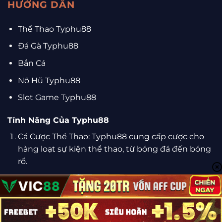
HƯỚNG DẪN
Thể Thao Typhu88
Đá Gà Typhu88
Bắn Cá
Nổ Hũ Typhu88
Slot Game Typhu88
Tính Năng Của Typhu88
Cá Cược Thể Thao: Typhu88 cung cấp cược cho
hàng loạt sự kiện thể thao, từ bóng đá đến bóng
rổ.
Casino Trực Tuyến: Trải nghiệm các trò chơi
casino hấp dẫn như blackjack và roulette.