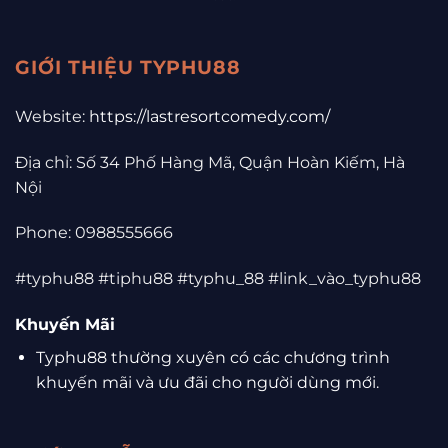
GIỚI THIỆU TYPHU88
Website:
https://lastresortcomedy.com/
Địa chỉ: Số 34 Phố Hàng Mã, Quận Hoàn Kiếm, Hà
Nội
Phone: 0988555666
#typhu88 #tiphu88 #typhu_88 #link_vào_typhu88
Khuyến Mãi
Typhu88 thường xuyên có các chương trình
khuyến mãi và ưu đãi cho người dùng mới.