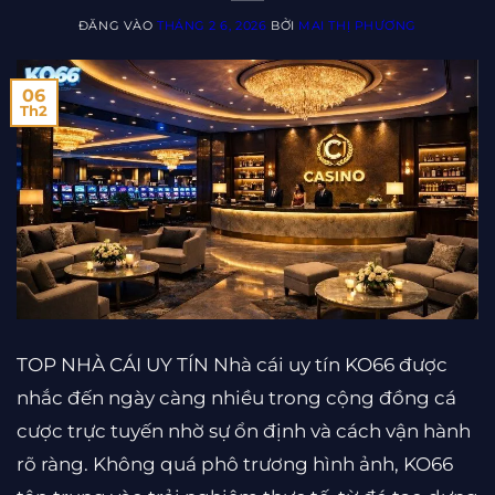
ĐĂNG VÀO
THÁNG 2 6, 2026
BỞI
MAI THỊ PHƯƠNG
06
Th2
TOP NHÀ CÁI UY TÍN Nhà cái uy tín KO66 được
nhắc đến ngày càng nhiều trong cộng đồng cá
cược trực tuyến nhờ sự ổn định và cách vận hành
rõ ràng. Không quá phô trương hình ảnh, KO66