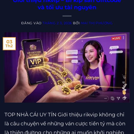
và tối ưu tài nguyên
ĐĂNG VÀO
THÁNG 2 3, 2026
BỞI
MAI THỊ PHƯƠNG
03
Th2
TOP NHÀ CÁI UY TÍN Giới thiệu rikvip không chỉ
là câu chuyện về những ván cược tiền tỷ mà còn
là thiên đường cho những ai muốn khởi nghiệp