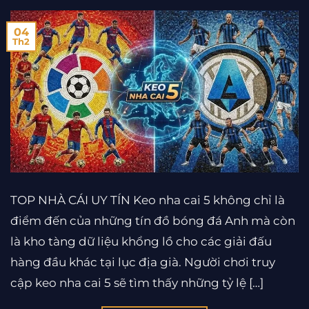
04
Th2
TOP NHÀ CÁI UY TÍN Keo nha cai 5 không chỉ là
điểm đến của những tín đồ bóng đá Anh mà còn
là kho tàng dữ liệu khổng lồ cho các giải đấu
hàng đầu khác tại lục địa già. Người chơi truy
cập keo nha cai 5 sẽ tìm thấy những tỷ lệ […]