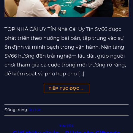
TOP NHÀ CÁI UY TÍN Nhà Cái Uy Tín SV66 được
phát triển theo hướng bài bản, tập trung vào sự
ổn định và minh bạch trong vận hành. Nền tảng
SV66 hướng đến trải nghiệm lâu dài, giúp người
chơi tham gia cá cược trong môi trường rõ ràng,
dễ kiểm soát và phù hợp cho […]
TIẾP TỤC ĐỌC
→
Đăng trong
Tin tức
TIN TỨC
Giới thiệu rikvip – Bí kíp săn Giftcode