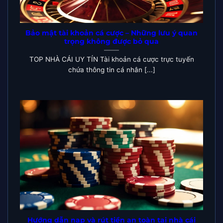
Bảo mật tài khoản cá cược – Những lưu ý quan
trọng không được bỏ qua
TOP NHÀ CÁI UY TÍN Tài khoản cá cược trực tuyến
chứa thông tin cá nhân [...]
Hướng dẫn nạp và rút tiền an toàn tại nhà cái