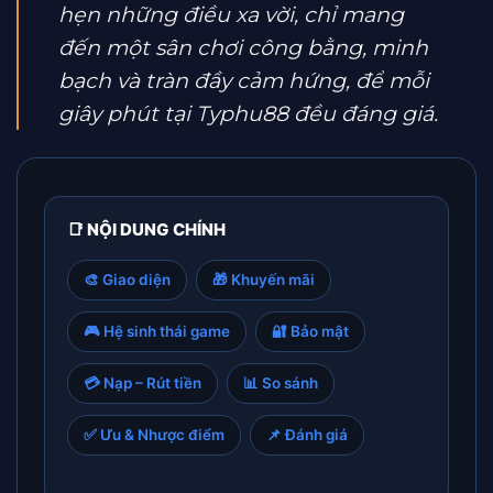
hẹn những điều xa vời, chỉ mang
đến một sân chơi công bằng, minh
bạch và tràn đầy cảm hứng, để mỗi
giây phút tại Typhu88 đều đáng giá.
📑 NỘI DUNG CHÍNH
🎨 Giao diện
🎁 Khuyến mãi
🎮 Hệ sinh thái game
🔐 Bảo mật
💳 Nạp – Rút tiền
📊 So sánh
✅ Ưu & Nhược điểm
📌 Đánh giá