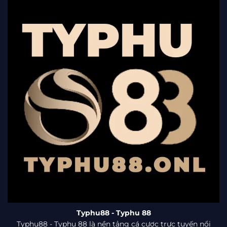
Typhu88
- Typhu 88
Typhu88 - Typhu 88 là nền tảng cá cược trực tuyến nổi