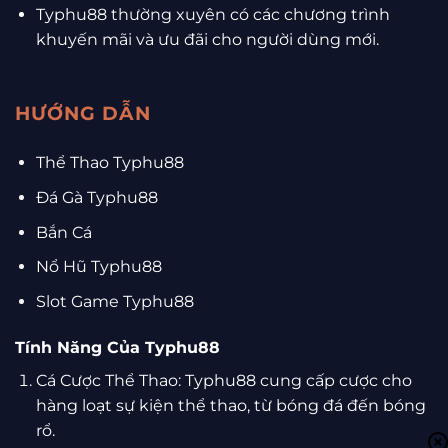
Typhu88 thường xuyên có các chương trình
khuyến mãi và ưu đãi cho người dùng mới.
HƯỚNG DẪN
Thể Thao Typhu88
Đá Gà Typhu88
Bắn Cá
Nổ Hũ Typhu88
Slot Game Typhu88
Tính Năng Của Typhu88
Cá Cược Thể Thao: Typhu88 cung cấp cược cho
hàng loạt sự kiện thể thao, từ bóng đá đến bóng
rổ.