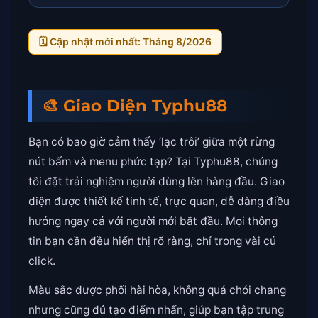
🗓️ Cập nhật mới nhất: Tháng 8/2026
🎨 Giao Diện Typhu88
Bạn có bao giờ cảm thấy ‘lạc trôi’ giữa một rừng
nút bấm và menu phức tạp? Tại Typhu88, chúng
tôi đặt trải nghiệm người dùng lên hàng đầu. Giao
diện được thiết kế tinh tế, trực quan, dễ dàng điều
hướng ngay cả với người mới bắt đầu. Mọi thông
tin bạn cần đều hiển thị rõ ràng, chỉ trong vài cú
click.
Màu sắc được phối hài hòa, không quá chói chang
nhưng cũng đủ tạo điểm nhấn, giúp bạn tập trung