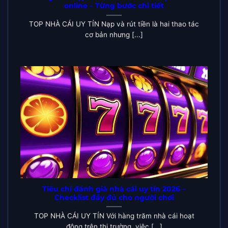
online – Từng bước chi tiết
TOP NHÀ CÁI UY TÍN Nạp và rút tiền là hai thao tác
cơ bản nhưng [...]
Tiêu chí đánh giá nhà cái uy tín 2026 –
Checklist đầy đủ cho người chơi
TOP NHÀ CÁI UY TÍN Với hàng trăm nhà cái hoạt
động trên thị trường, việc [...]