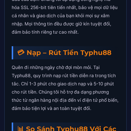
hóa SSL 256-bit tiên tiến nhất, bảo vệ mọi dữ liệu
cá nhân và giao dịch của bạn khỏi mọi sự xâm
nhập. Mọi thông tin đều được giữ kín tuyệt đối,
đảm bảo tính riêng tư cao nhất.
💳 Nạp – Rút Tiền Typhu88
Quên đi những ngày chờ đợi mòn mỏi. Tại
Typhu88, quy trình nạp rút tiền diễn ra trong tích
tắc. Chỉ 1-3 phút cho giao dịch nạp và 5-10 phút
cho rút tiền. Chúng tôi hỗ trợ đa dạng phương
thức từ ngân hàng nội địa đến ví điện tử phổ biến,
đảm bảo tiện lợi và an toàn tuyệt đối.
📊 So Sánh Typhu88 Với Các