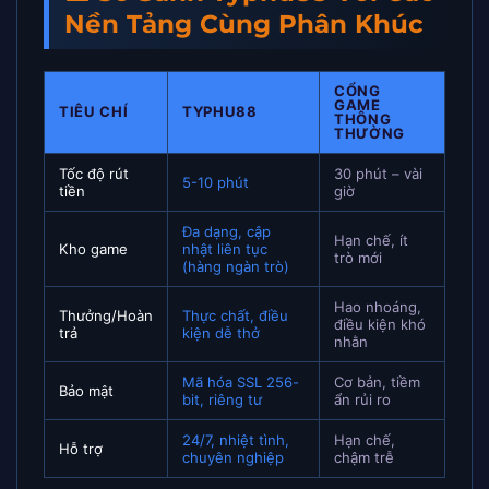
Nền Tảng Cùng Phân Khúc
CỔNG
GAME
TIÊU CHÍ
TYPHU88
THÔNG
THƯỜNG
Tốc độ rút
30 phút – vài
5-10 phút
tiền
giờ
Đa dạng, cập
Hạn chế, ít
Kho game
nhật liên tục
trò mới
(hàng ngàn trò)
Hao nhoáng,
Thưởng/Hoàn
Thực chất, điều
điều kiện khó
trả
kiện dễ thở
nhằn
Mã hóa SSL 256-
Cơ bản, tiềm
Bảo mật
bit, riêng tư
ẩn rủi ro
24/7, nhiệt tình,
Hạn chế,
Hỗ trợ
chuyên nghiệp
chậm trễ