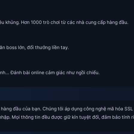
iêu khủng. Hơn 1000 trò chơi từ các nhà cung cấp hàng đầu.
 boss lớn, đổi thưởng liền tay.
inh… Đánh bài online cảm giác như ngồi chiếu.
hàng đầu của bạn. Chúng tôi áp dụng công nghệ mã hóa SSL 25
hập. Mọi thông tin đều được giữ kín tuyệt đối, đảm bảo tính r