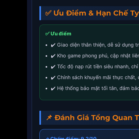
✅ Ưu Điểm & Hạn Chế T
✅ Ưu điểm
✔️ Giao diện thân thiện, dễ sử dụng tr
✔️ Kho game phong phú, cập nhật liên
✔️ Tốc độ nạp rút tiền siêu nhanh, chỉ
✔️ Chính sách khuyến mãi thực chất, đ
✔️ Hệ thống bảo mật tối tân, đảm bảo
📌 Đánh Giá Tổng Quan 
⭐ Chấm điểm: 9.2/10