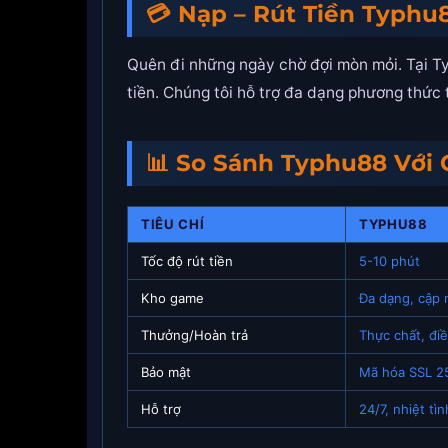
💳 Nạp – Rút Tiền Typhu
Quên đi những ngày chờ đợi mòn mỏi. Tại Typh
tiền. Chúng tôi hỗ trợ đa dạng phương thức t
📊 So Sánh Typhu88 Với
TIÊU CHÍ
TYPHU88
Tốc độ rút tiền
5-10 phút
Kho game
Đa dạng, cập n
Thưởng/Hoàn trả
Thực chất, đi
Bảo mật
Mã hóa SSL 25
Hỗ trợ
24/7, nhiệt tì