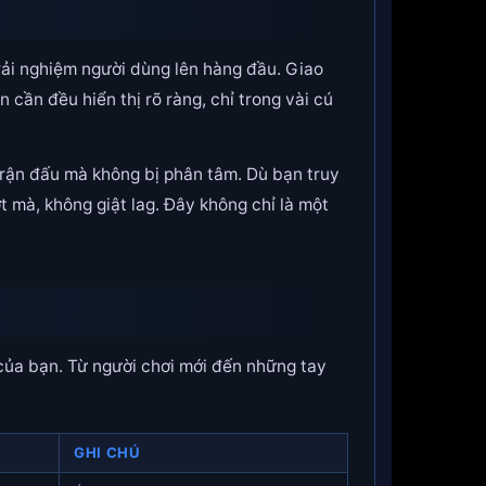
rải nghiệm người dùng lên hàng đầu. Giao
 cần đều hiển thị rõ ràng, chỉ trong vài cú
trận đấu mà không bị phân tâm. Dù bạn truy
 mà, không giật lag. Đây không chỉ là một
ủa bạn. Từ người chơi mới đến những tay
GHI CHÚ