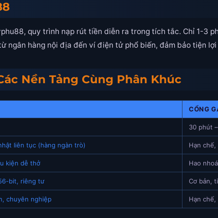
88
u88, quy trình nạp rút tiền diễn ra trong tích tắc. Chỉ 1-3 p
ừ ngân hàng nội địa đến ví điện tử phổ biến, đảm bảo tiện lợi 
 Các Nền Tảng Cùng Phân Khúc
CỔNG G
30 phút –
hật liên tục (hàng ngàn trò)
Hạn chế, 
ều kiện dễ thở
Hao nhoá
6-bit, riêng tư
Cơ bản, t
nh, chuyên nghiệp
Hạn chế,