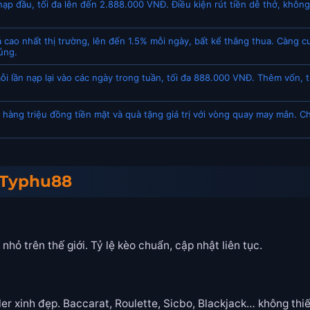
nạp đầu, tối đa lên đến 2.888.000 VNĐ. Điều kiện rút tiền dễ thở, khôn
ả cao nhất thị trường, lên đến 1.5% mỗi ngày, bất kể thắng thua. Càng c
ủng.
ỗi lần nạp lại vào các ngày trong tuần, tối đa 888.000 VNĐ. Thêm vốn,
 hàng triệu đồng tiền mặt và quà tặng giá trị với vòng quay may mắn. Ch
i Typhu88
nhỏ trên thế giới. Tỷ lệ kèo chuẩn, cập nhật liên tục.
er xinh đẹp. Baccarat, Roulette, Sicbo, Blackjack… không thiếu