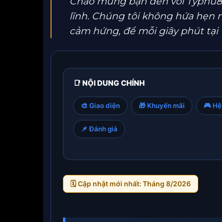
Chào mừng bạn đến với Typhu88,
lĩnh. Chúng tôi không hứa hẹn 
cảm hứng, để mỗi giây phút tại
📑 NỘI DUNG CHÍNH
🎨 Giao diện
🎁 Khuyến mãi
🎮 Hệ
📌 Đánh giá
🗓️ Cập nhật mới nhất: Tháng 8/2026