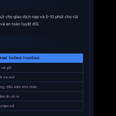
hút cho giao dịch nạp và 5-10 phút cho rút
và an toàn tuyệt đối.
AME THÔNG THƯỜNG
 vài giờ
ít trò mới
ng, điều kiện khó nhằn
iềm ẩn rủi ro
 chậm trễ