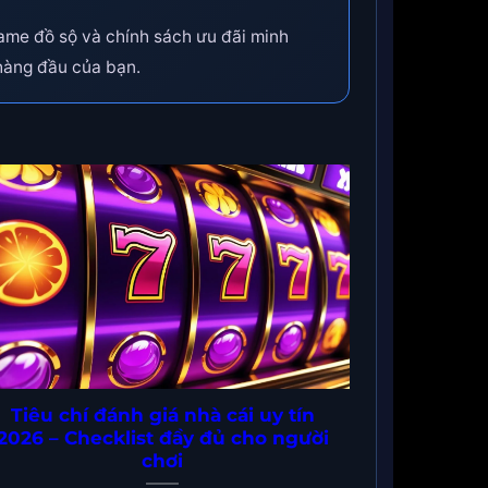
 game đồ sộ và chính sách ưu đãi minh
 hàng đầu của bạn.
Tiêu chí đánh giá nhà cái uy tín
2026 – Checklist đầy đủ cho người
chơi