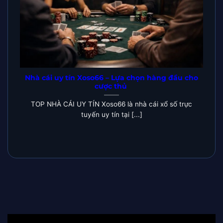
Nhà cái uy tín Xoso66 – Lựa chọn hàng đầu cho
cược thủ
TOP NHÀ CÁI UY TÍN Xoso66 là nhà cái xổ số trực
tuyến uy tín tại [...]