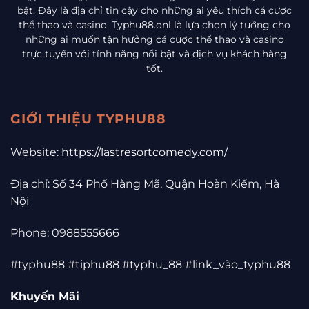
bật. Đây là địa chỉ tin cậy cho những ai yêu thích cá cược
thể thao và casino. Typhu88.onl là lựa chọn lý tưởng cho
những ai muốn tận hưởng cá cược thể thao và casino
trực tuyến với tính năng nổi bật và dịch vụ khách hàng
tốt.
GIỚI THIỆU TYPHU88
Website:
https://lastresortcomedy.com/
Địa chỉ: Số 34 Phố Hàng Mã, Quận Hoàn Kiếm, Hà
Nội
Phone: 0988555666
#typhu88 #tiphu88 #typhu_88 #link_vào_typhu88
Khuyến Mãi