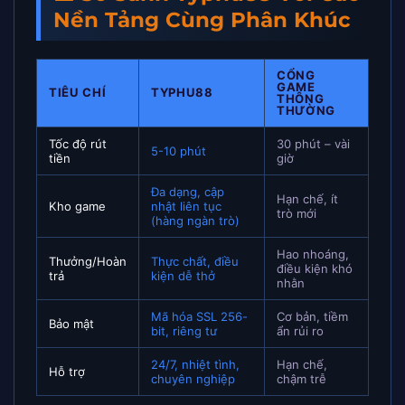
Nền Tảng Cùng Phân Khúc
CỔNG
GAME
TIÊU CHÍ
TYPHU88
THÔNG
THƯỜNG
Tốc độ rút
30 phút – vài
5-10 phút
tiền
giờ
Đa dạng, cập
Hạn chế, ít
Kho game
nhật liên tục
trò mới
(hàng ngàn trò)
Hao nhoáng,
Thưởng/Hoàn
Thực chất, điều
điều kiện khó
trả
kiện dễ thở
nhằn
Mã hóa SSL 256-
Cơ bản, tiềm
Bảo mật
bit, riêng tư
ẩn rủi ro
24/7, nhiệt tình,
Hạn chế,
Hỗ trợ
chuyên nghiệp
chậm trễ