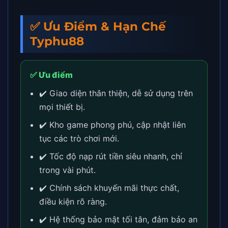
✅ Ưu Điểm & Hạn Chế
Typhu88
✅ Ưu điểm
✔️ Giao diện thân thiện, dễ sử dụng trên
mọi thiết bị.
✔️ Kho game phong phú, cập nhật liên
tục các trò chơi mới.
✔️ Tốc độ nạp rút tiền siêu nhanh, chỉ
trong vài phút.
✔️ Chính sách khuyến mãi thực chất,
điều kiện rõ ràng.
✔️ Hệ thống bảo mật tối tân, đảm bảo an