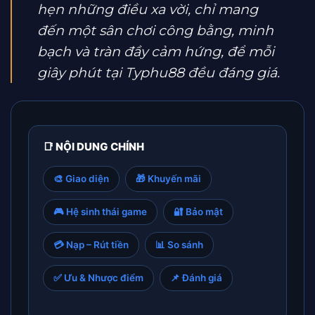
hẹn những điều xa vời, chỉ mang
đến một sân chơi công bằng, minh
bạch và tràn đầy cảm hứng, để mỗi
giây phút tại Typhu88 đều đáng giá.
📑 NỘI DUNG CHÍNH
🎨 Giao diện
🎁 Khuyến mãi
🎮 Hệ sinh thái game
🔐 Bảo mật
💳 Nạp – Rút tiền
📊 So sánh
✅ Ưu & Nhược điểm
📌 Đánh giá