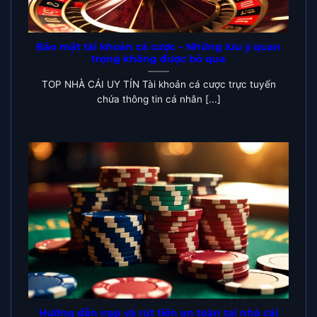
Bảo mật tài khoản cá cược – Những lưu ý quan
trọng không được bỏ qua
TOP NHÀ CÁI UY TÍN Tài khoản cá cược trực tuyến
chứa thông tin cá nhân [...]
Hướng dẫn nạp và rút tiền an toàn tại nhà cái