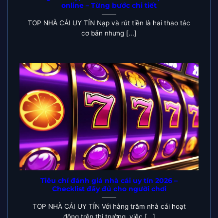
online – Từng bước chi tiết
TOP NHÀ CÁI UY TÍN Nạp và rút tiền là hai thao tác
cơ bản nhưng [...]
Tiêu chí đánh giá nhà cái uy tín 2026 –
Checklist đầy đủ cho người chơi
TOP NHÀ CÁI UY TÍN Với hàng trăm nhà cái hoạt
động trên thị trường, việc [...]