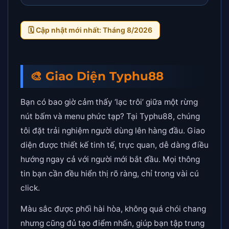
🗓️ Cập nhật mới nhất: Tháng 8/2026
🎨 Giao Diện Typhu88
Bạn có bao giờ cảm thấy ‘lạc trôi’ giữa một rừng
nút bấm và menu phức tạp? Tại Typhu88, chúng
tôi đặt trải nghiệm người dùng lên hàng đầu. Giao
diện được thiết kế tinh tế, trực quan, dễ dàng điều
hướng ngay cả với người mới bắt đầu. Mọi thông
tin bạn cần đều hiển thị rõ ràng, chỉ trong vài cú
click.
Màu sắc được phối hài hòa, không quá chói chang
nhưng cũng đủ tạo điểm nhấn, giúp bạn tập trung