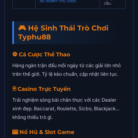
đủ doanh thu cược.
cầu.
🎮 Hệ Sinh Thái Trò Chơi
Typhu88
⚽️ Cá Cược Thể Thao
Hàng ngàn trận đấu mỗi ngày từ các giải lớn nhỏ
trên thế giới. Tỷ lệ kèo chuẩn, cập nhật liên tục.
🃏 Casino Trực Tuyến
Trải nghiệm sòng bài chân thực với các Dealer
xinh đẹp. Baccarat, Roulette, Sicbo, Blackjack…
không thiếu trò gì.
🎰 Nổ Hũ & Slot Game