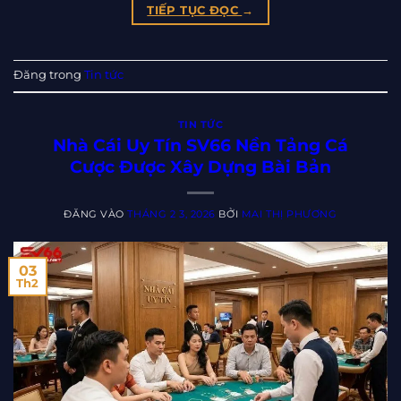
TIẾP TỤC ĐỌC
→
Đăng trong
Tin tức
TIN TỨC
Nhà Cái Uy Tín SV66 Nền Tảng Cá
Cược Được Xây Dựng Bài Bản
ĐĂNG VÀO
THÁNG 2 3, 2026
BỞI
MAI THỊ PHƯƠNG
03
Th2