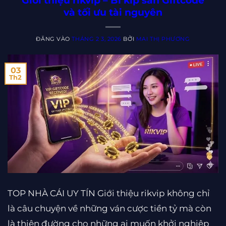
và tối ưu tài nguyên
ĐĂNG VÀO
THÁNG 2 3, 2026
BỞI
MAI THỊ PHƯƠNG
03
Th2
TOP NHÀ CÁI UY TÍN Giới thiệu rikvip không chỉ
là câu chuyện về những ván cược tiền tỷ mà còn
là thiên đường cho những ai muốn khởi nghiệp