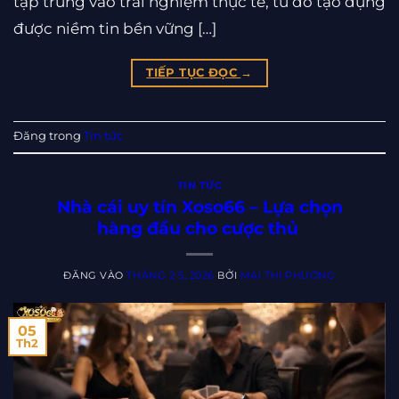
tập trung vào trải nghiệm thực tế, từ đó tạo dựng
được niềm tin bền vững […]
TIẾP TỤC ĐỌC
→
Đăng trong
Tin tức
TIN TỨC
Nhà cái uy tín Xoso66 – Lựa chọn
hàng đầu cho cược thủ
ĐĂNG VÀO
THÁNG 2 5, 2026
BỞI
MAI THỊ PHƯƠNG
05
Th2