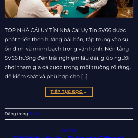
TOP NHÀ CÁI UY TÍN Nhà Cái Uy Tín SV66 được
phát triển theo hướng bài bản, tập trung vào sự
ổn định và minh bạch trong vận hành. Nền tảng
SV66 hướng đến trải nghiệm lâu dài, giúp người
chơi tham gia cá cược trong môi trường rõ ràng,
dễ kiểm soát và phù hợp cho […]
TIẾP TỤC ĐỌC
→
Đăng trong
Tin tức
TIN TỨC
Giới thiệu rikvip – Bí kíp săn Giftcode