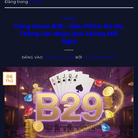
Đăng trong
Tin tức
TIN TỨC
Cổng Game B29 – Siêu Phẩm Nổ Hũ,
Thắng Lớn Nhận Quà Khủng Mỗi
Ngày
ĐĂNG VÀO
THÁNG 2 6, 2026
BỞI
MAI THỊ PHƯƠNG
06
Th2