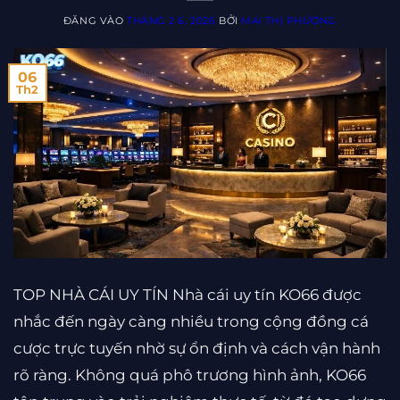
ĐĂNG VÀO
THÁNG 2 6, 2026
BỞI
MAI THỊ PHƯƠNG
06
Th2
TOP NHÀ CÁI UY TÍN Nhà cái uy tín KO66 được
nhắc đến ngày càng nhiều trong cộng đồng cá
cược trực tuyến nhờ sự ổn định và cách vận hành
rõ ràng. Không quá phô trương hình ảnh, KO66