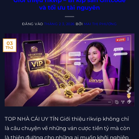
và tối ưu tài nguyên
ĐĂNG VÀO
THÁNG 2 3, 2026
BỞI
MAI THỊ PHƯƠNG
03
Th2
TOP NHÀ CÁI UY TÍN Giới thiệu rikvip không chỉ
là câu chuyện về những ván cược tiền tỷ mà còn
là thiên đường cho những ai muốn khởi nghiệp