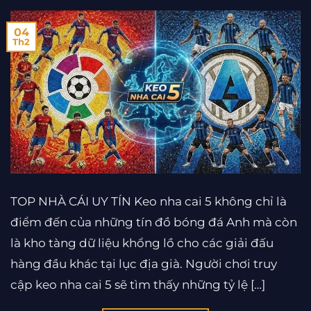
04
Th2
TOP NHÀ CÁI UY TÍN Keo nha cai 5 không chỉ là
điểm đến của những tín đồ bóng đá Anh mà còn
là kho tàng dữ liệu khổng lồ cho các giải đấu
hàng đầu khác tại lục địa già. Người chơi truy
cập keo nha cai 5 sẽ tìm thấy những tỷ lệ […]