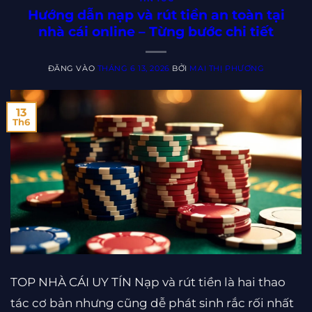
Hướng dẫn nạp và rút tiền an toàn tại
nhà cái online – Từng bước chi tiết
ĐĂNG VÀO
THÁNG 6 13, 2026
BỞI
MAI THỊ PHƯƠNG
13
Th6
TOP NHÀ CÁI UY TÍN Nạp và rút tiền là hai thao
tác cơ bản nhưng cũng dễ phát sinh rắc rối nhất