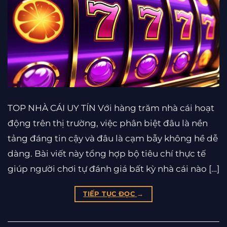
TOP NHÀ CÁI UY TÍN Với hàng trăm nhà cái hoạt
động trên thị trường, việc phân biệt đâu là nền
tảng đáng tin cậy và đâu là cạm bẫy không hề dễ
dàng. Bài viết này tổng hợp bộ tiêu chí thực tế
giúp người chơi tự đánh giá bất kỳ nhà cái nào […]
TIẾP TỤC ĐỌC
→