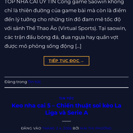
TOP NHÀ CÁI UY TÍN Cổng game Saowin không
chỉ là thiên đường của game bài mà còn là điểm
đến lý tưởng cho những tín đồ đam mê tốc độ
với sảnh Thể Thao Ảo (Virtual Sports). Tại saowin,
các trận đấu bóng đá, đua ngựa hay quần vợt
được mô phỏng sống động […]
TIẾP TỤC ĐỌC
→
Đăng trong
Tin tức
TIN TỨC
Keo nha cai 5 – Chiến thuật soi kèo La
Liga và Serie A
ĐĂNG VÀO
THÁNG 2 4, 2026
BỞI
MAI THỊ PHƯƠNG