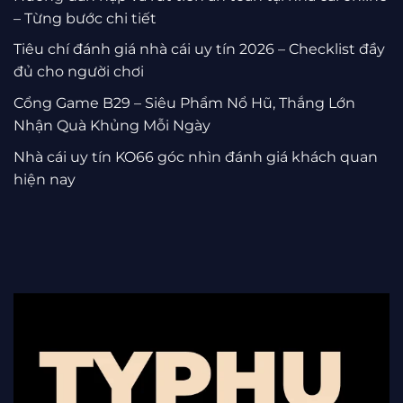
– Từng bước chi tiết
Tiêu chí đánh giá nhà cái uy tín 2026 – Checklist đầy
đủ cho người chơi
Cổng Game B29 – Siêu Phẩm Nổ Hũ, Thắng Lớn
Nhận Quà Khủng Mỗi Ngày
Nhà cái uy tín KO66 góc nhìn đánh giá khách quan
hiện nay