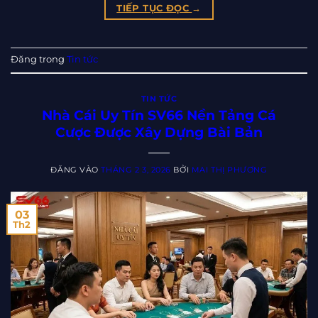
TIẾP TỤC ĐỌC
→
Đăng trong
Tin tức
TIN TỨC
Nhà Cái Uy Tín SV66 Nền Tảng Cá
Cược Được Xây Dựng Bài Bản
ĐĂNG VÀO
THÁNG 2 3, 2026
BỞI
MAI THỊ PHƯƠNG
03
Th2