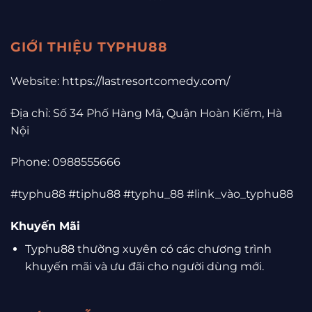
GIỚI THIỆU TYPHU88
Website:
https://lastresortcomedy.com/
Địa chỉ: Số 34 Phố Hàng Mã, Quận Hoàn Kiếm, Hà
Nội
Phone: 0988555666
#typhu88 #tiphu88 #typhu_88 #link_vào_typhu88
Khuyến Mãi
Typhu88 thường xuyên có các chương trình
khuyến mãi và ưu đãi cho người dùng mới.