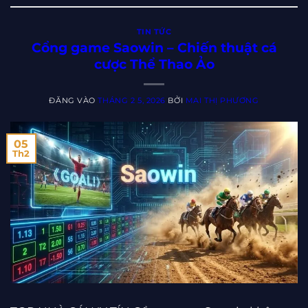
TIN TỨC
Cổng game Saowin – Chiến thuật cá
cược Thể Thao Ảo
ĐĂNG VÀO
THÁNG 2 5, 2026
BỞI
MAI THỊ PHƯƠNG
05
Th2