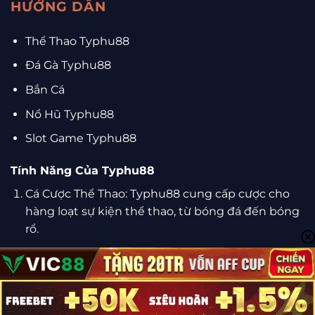
HƯỚNG DẪN
Thể Thao Typhu88
Đá Gà Typhu88
Bắn Cá
Nổ Hũ Typhu88
Slot Game Typhu88
Tính Năng Của Typhu88
Cá Cược Thể Thao: Typhu88 cung cấp cược cho
hàng loạt sự kiện thể thao, từ bóng đá đến bóng
rổ.
Casino Trực Tuyến: Trải nghiệm các trò chơi
casino hấp dẫn như blackjack và roulette.