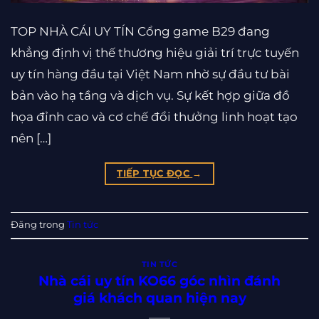
TOP NHÀ CÁI UY TÍN Cổng game B29 đang
khẳng định vị thế thương hiệu giải trí trực tuyến
uy tín hàng đầu tại Việt Nam nhờ sự đầu tư bài
bản vào hạ tầng và dịch vụ. Sự kết hợp giữa đồ
họa đỉnh cao và cơ chế đổi thưởng linh hoạt tạo
nên […]
TIẾP TỤC ĐỌC
→
Đăng trong
Tin tức
TIN TỨC
Nhà cái uy tín KO66 góc nhìn đánh
giá khách quan hiện nay