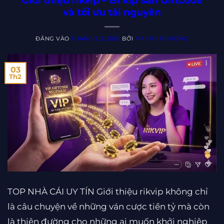
và tối ưu tài nguyên
ĐĂNG VÀO
THÁNG 2 3, 2026
BỞI
MAI THỊ PHƯƠNG
03
Th2
TOP NHÀ CÁI UY TÍN Giới thiệu rikvip không chỉ
là câu chuyện về những ván cược tiền tỷ mà còn
là thiên đường cho những ai muốn khởi nghiệp