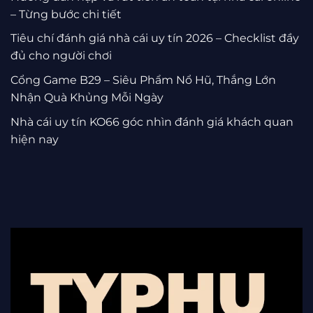
– Từng bước chi tiết
Tiêu chí đánh giá nhà cái uy tín 2026 – Checklist đầy
đủ cho người chơi
Cổng Game B29 – Siêu Phẩm Nổ Hũ, Thắng Lớn
Nhận Quà Khủng Mỗi Ngày
Nhà cái uy tín KO66 góc nhìn đánh giá khách quan
hiện nay