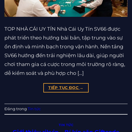
TOP NHÀ CÁI UY TÍN Nhà Cái Uy Tín SV66 được
phát triển theo hướng bài bản, tập trung vào sự
ổn định và minh bạch trong vận hành. Nền tảng
SV66 hướng đến trải nghiệm lâu dài, giúp người
chơi tham gia cá cược trong môi trường rõ ràng,
dễ kiểm soát và phù hợp cho […]
TIẾP TỤC ĐỌC
→
Đăng trong
Tin tức
TIN TỨC
Giới thiệu rikvip – Bí kíp săn Giftcode