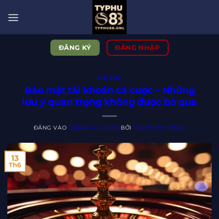
Bỏ
qua
nội
dung
ĐĂNG KÝ
ĐĂNG NHẬP
TIN TỨC
Bảo mật tài khoản cá cược – Những
lưu ý quan trọng không được bỏ qua
ĐĂNG VÀO
THÁNG 6 13, 2026
BỞI
MAI THỊ PHƯƠNG
13
Th6