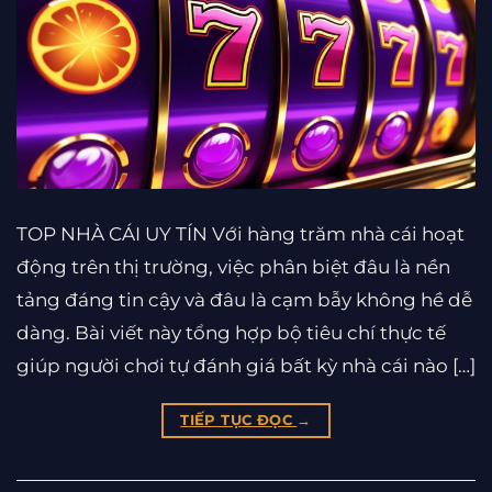
TOP NHÀ CÁI UY TÍN Với hàng trăm nhà cái hoạt
động trên thị trường, việc phân biệt đâu là nền
tảng đáng tin cậy và đâu là cạm bẫy không hề dễ
dàng. Bài viết này tổng hợp bộ tiêu chí thực tế
giúp người chơi tự đánh giá bất kỳ nhà cái nào […]
TIẾP TỤC ĐỌC
→