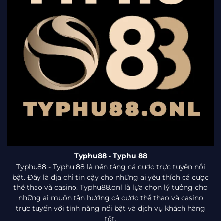
Typhu88
- Typhu 88
Typhu88 - Typhu 88 là nền tảng cá cược trực tuyến nổi
bật. Đây là địa chỉ tin cậy cho những ai yêu thích cá cược
thể thao và casino. Typhu88.onl là lựa chọn lý tưởng cho
những ai muốn tận hưởng cá cược thể thao và casino
trực tuyến với tính năng nổi bật và dịch vụ khách hàng
tốt.