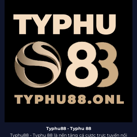
Typhu88
- Typhu 88
Typhu88 - Typhu 88 là nền tảng cá cược trực tuyến nổi