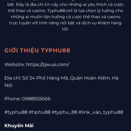
bật. Đây là địa chỉ tin cậy cho những ai yêu thích cá cược
thể thao và casino. Typhu88.onl là lựa chọn lý tưởng cho
những ai muốn tận hưởng cá cược thể thao và casino
trực tuyến với tính năng nổi bật và dịch vụ khách hàng
tốt.
GIỚI THIỆU TYPHU88
Website:
https://zjw.us.com/
Địa chỉ: Số 34 Phố Hàng Mã, Quận Hoàn Kiếm, Hà
Nội
Phone: 0988555666
#typhu88 #tiphu88 #typhu_88 #link_vào_typhu88
Khuyến Mãi