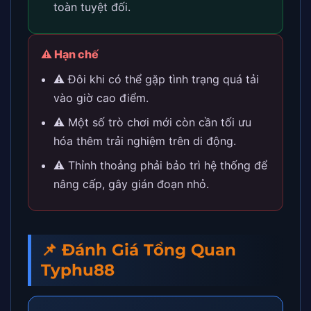
toàn tuyệt đối.
⚠️ Hạn chế
⚠️ Đôi khi có thể gặp tình trạng quá tải
vào giờ cao điểm.
⚠️ Một số trò chơi mới còn cần tối ưu
hóa thêm trải nghiệm trên di động.
⚠️ Thỉnh thoảng phải bảo trì hệ thống để
nâng cấp, gây gián đoạn nhỏ.
📌 Đánh Giá Tổng Quan
Typhu88