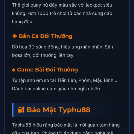
Thế giới quay hũ đầy màu sắc với jackpot siêu
khủng. Hơn 1000 trò chơi từ các nhà cung cấp
hàng đầu.
🐠 Bắn Cá Đổi Thưởng
Đồ họa 3D sống động, hiệu ứng mãn nhãn. Săn
boss lớn, đổi thưởng liền tay.
♣️ Game Bài Đổi Thưởng
Tụ tập anh em so tài Tiến Lên, Phỏm, Mậu Binh…
Đánh bài online cảm giác như ngồi chiếu.
🔐 Bảo Mật Typhu88
Typhu88 hiểu rằng bảo mật là mối quan tâm hàng
đầu của bạn. Chúng tôi áp dụng công nghệ mã