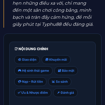
hẹn những điều xa vời, chỉ mang
đến một sân chơi công bằng, minh
bạch và tràn đầy cảm hứng, để mỗi
giây phút tại Typhu88 đều đáng giá.
📑 NỘI DUNG CHÍNH
🎨 Giao diện
🎁 Khuyến mãi
🎮 Hệ sinh thái game
🔐 Bảo mật
💳 Nạp – Rút tiền
📊 So sánh
✅ Ưu & Nhược điểm
📌 Đánh giá