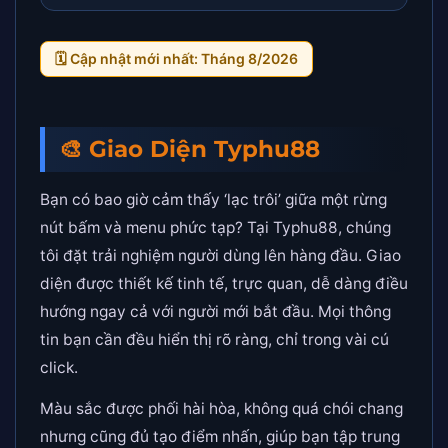
🗓️ Cập nhật mới nhất: Tháng 8/2026
🎨 Giao Diện Typhu88
Bạn có bao giờ cảm thấy ‘lạc trôi’ giữa một rừng
nút bấm và menu phức tạp? Tại Typhu88, chúng
tôi đặt trải nghiệm người dùng lên hàng đầu. Giao
diện được thiết kế tinh tế, trực quan, dễ dàng điều
hướng ngay cả với người mới bắt đầu. Mọi thông
tin bạn cần đều hiển thị rõ ràng, chỉ trong vài cú
click.
Màu sắc được phối hài hòa, không quá chói chang
nhưng cũng đủ tạo điểm nhấn, giúp bạn tập trung