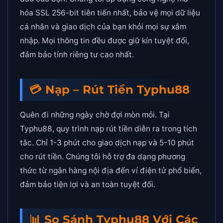
hóa SSL 256-bit tiên tiến nhất, bảo vệ mọi dữ liệu
cá nhân và giao dịch của bạn khỏi mọi sự xâm
nhập. Mọi thông tin đều được giữ kín tuyệt đối,
đảm bảo tính riêng tư cao nhất.
💳 Nạp – Rút Tiền Typhu88
Quên đi những ngày chờ đợi mòn mỏi. Tại
Typhu88, quy trình nạp rút tiền diễn ra trong tích
tắc. Chỉ 1-3 phút cho giao dịch nạp và 5-10 phút
cho rút tiền. Chúng tôi hỗ trợ đa dạng phương
thức từ ngân hàng nội địa đến ví điện tử phổ biến,
đảm bảo tiện lợi và an toàn tuyệt đối.
📊 So Sánh Typhu88 Với Các