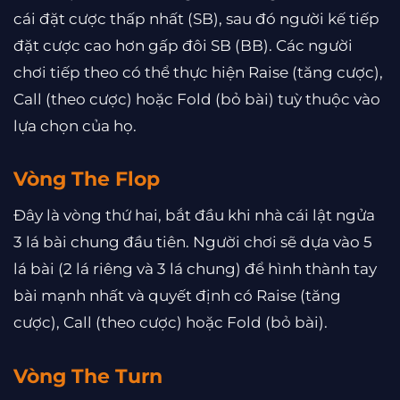
cái đặt cược thấp nhất (SB), sau đó người kế tiếp
đặt cược cao hơn gấp đôi SB (BB). Các người
chơi tiếp theo có thể thực hiện Raise (tăng cược),
Call (theo cược) hoặc Fold (bỏ bài) tuỳ thuộc vào
lựa chọn của họ.
Vòng The Flop
Đây là vòng thứ hai, bắt đầu khi nhà cái lật ngửa
3 lá bài chung đầu tiên. Người chơi sẽ dựa vào 5
lá bài (2 lá riêng và 3 lá chung) để hình thành tay
bài mạnh nhất và quyết định có Raise (tăng
cược), Call (theo cược) hoặc Fold (bỏ bài).
Vòng The Turn