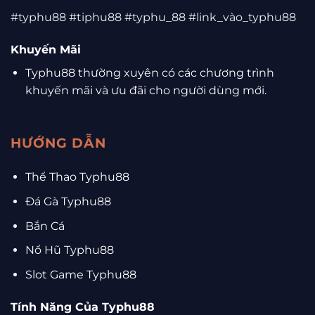
#typhu88 #tiphu88 #typhu_88 #link_vào_typhu88
Khuyến Mãi
Typhu88 thường xuyên có các chương trình
khuyến mãi và ưu đãi cho người dùng mới.
HƯỚNG DẪN
Thể Thao Typhu88
Đá Gà Typhu88
Bắn Cá
Nổ Hũ Typhu88
Slot Game Typhu88
Tính Năng Của Typhu88