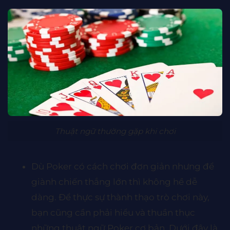
Thuật ngữ thường gặp khi chơi
Dù Poker có cách chơi đơn giản nhưng để
giành chiến thắng lớn thì không hề dễ
dàng. Để thực sự thành thạo trò chơi này,
bạn cũng cần phải hiểu và thuần thục
những thuật ngữ Poker cơ bản. Dưới đây là