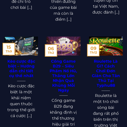
tuyến uy tín
để chỉ trò
thiên đường
tại Việt Nam,
chơi bài [...]
của game bài
được đánh [...]
mà còn là
điểm [...]
15
09
06
Th9
Th12
Th2
Kèo cược đặc
Cổng Game
Roulette Là
biệt – Hướng
B29 – Siêu
Gì? Cách
dẫn chi tiết
Phẩm Nổ Hũ,
Chơi Đơn
cụ thể nhất
Thắng Lớn
Giản Cho Tân
Nhận Quà
Thủ Tại
Khủng Mỗi
Typhu88
Kèo cược đặc
Ngày
biệt là một
Roulette là
khái niệm
Cổng game
một trò chơi
quen thuộc
B29 đang
sòng bài
trong thế giới
khẳng định vị
đang rất phổ
cá cược [...]
thế thương
biến trên thị
hiệu giải trí
trường Việt