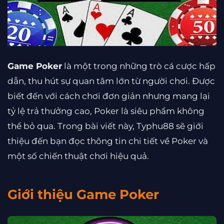
Game Poker
là một trong những trò cá cược hấp
dẫn, thu hút sự quan tâm lớn từ người chơi. Được
biết đến với cách chơi đơn giản nhưng mang lại
tỷ lệ trả thưởng cao, Poker là siêu phẩm không
thể bỏ qua. Trong bài viết này, Typhu88 sẽ giới
thiệu đến bạn đọc thông tin chi tiết về Poker và
một số chiến thuật chơi hiệu quả.
Giới thiệu Game Poker