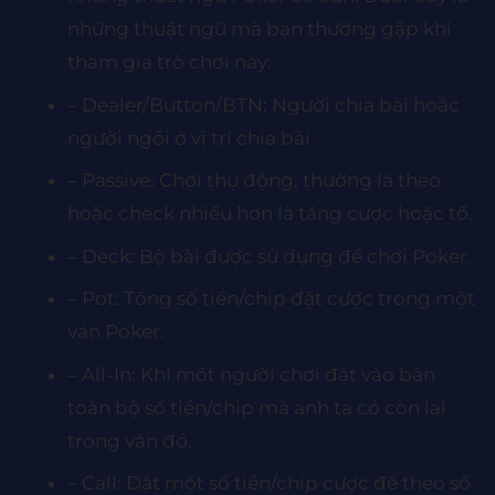
những thuật ngữ mà bạn thường gặp khi
tham gia trò chơi này:
– Dealer/Button/BTN: Người chia bài hoặc
người ngồi ở vị trí chia bài.
– Passive: Chơi thụ động, thường là theo
hoặc check nhiều hơn là tăng cược hoặc tố.
– Deck: Bộ bài được sử dụng để chơi Poker.
– Pot: Tổng số tiền/chip đặt cược trong một
ván Poker.
– All-In: Khi một người chơi đặt vào bàn
toàn bộ số tiền/chip mà anh ta có còn lại
trong ván đó.
– Call: Đặt một số tiền/chip cược để theo số