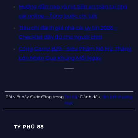
Hướng dẫn nạp và rút tiền an toàn tại nhà
cái online – Từng bước chi tiết
Tiêu chí đánh giá nhà cái uy tín 2026 –
Checklist đầy đủ cho người chơi
Cổng Game B29 – Siêu Phẩm Nổ Hũ, Thắng
Lớn Nhận Quà Khủng Mỗi Ngày
Bài viết này được đăng trong
Tin tức
. Đánh dấu
liên kết thường
trực
.
TỶ PHÚ 88